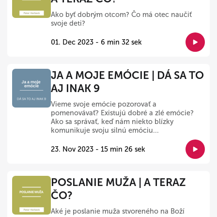
Ako byť dobrým otcom? Čo má otec naučiť
svoje deti?
01. Dec 2023 - 6 min 32 sek
JA A MOJE EMÓCIE | DÁ SA TO
AJ INAK 9
Vieme svoje emócie pozorovať a
pomenovávať? Existujú dobré a zlé emócie?
Ako sa správať, keď nám niekto blízky
komunikuje svoju silnú emóciu...
23. Nov 2023 - 15 min 26 sek
POSLANIE MUŽA | A TERAZ
ČO?
Aké je poslanie muža stvoreného na Boží