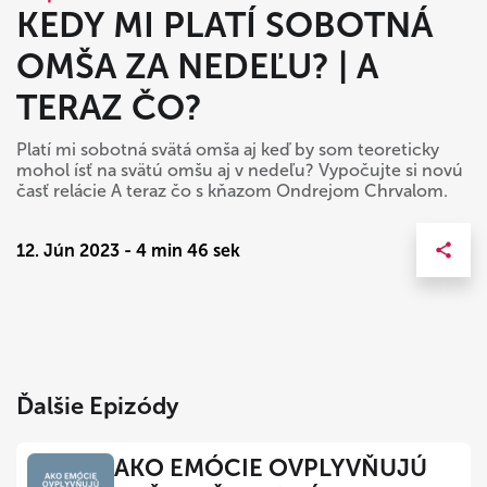
KEDY MI PLATÍ SOBOTNÁ
OMŠA ZA NEDEĽU? | A
TERAZ ČO?
Platí mi sobotná svätá omša aj keď by som teoreticky
mohol ísť na svätú omšu aj v nedeľu? Vypočujte si novú
časť relácie A teraz čo s kňazom Ondrejom Chrvalom.
12. Jún 2023 - 4 min 46 sek
Ďalšie Epizódy
AKO EMÓCIE OVPLYVŇUJÚ