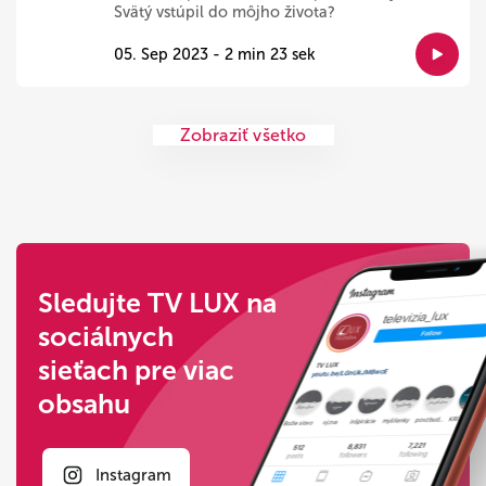
Svätý vstúpil do môjho života?
05. Sep 2023 - 2 min 23 sek
Zobraziť všetko
Sledujte TV LUX na
sociálnych
sieťach pre viac
obsahu
Instagram