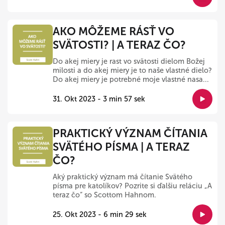
AKO MÔŽEME RÁSŤ VO
SVÄTOSTI? | A TERAZ ČO?
Do akej miery je rast vo svätosti dielom Božej
milosti a do akej miery je to naše vlastné dielo?
Do akej miery je potrebné moje vlastné nasa...
31. Okt 2023 - 3 min 57 sek
PRAKTICKÝ VÝZNAM ČÍTANIA
SVÄTÉHO PÍSMA | A TERAZ
ČO?
Aký praktický význam má čítanie Svätého
písma pre katolíkov? Pozrite si ďalšiu reláciu „A
teraz čo“ so Scottom Hahnom.
25. Okt 2023 - 6 min 29 sek