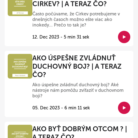
CIRKEV? | A TERAZ ČO?
Často počúvame, že Cirkev potrebujeme v
dnešných časoch možno ešte viac ako
inokedy... Prečo to tak je?
12. Dec 2023 - 5 min 31 sek
AKO ÚSPEŠNE ZVLÁDNUŤ
DUCHOVNÝ BOJ? | A TERAZ
ČO?
Ako úspešne zvládnuť duchovný boj? Aké
nástroje nám pomôžu zvíťaziť v duchovnom
boji?
05. Dec 2023 - 6 min 11 sek
AKO BYŤ DOBRÝM OTCOM ? |
A TERAZ ČO?