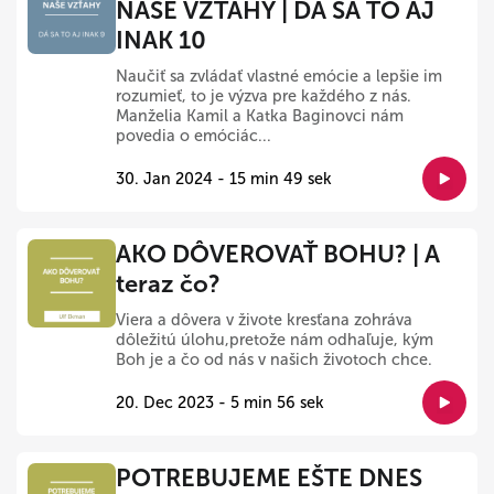
NAŠE VZŤAHY | DÁ SA TO AJ
INAK 10
Naučiť sa zvládať vlastné emócie a lepšie im
rozumieť, to je výzva pre každého z nás.
Manželia Kamil a Katka Baginovci nám
povedia o emóciác...
30. Jan 2024 - 15 min 49 sek
AKO DÔVEROVAŤ BOHU? | A
teraz čo?
Viera a dôvera v živote kresťana zohráva
dôležitú úlohu,pretože nám odhaľuje, kým
Boh je a čo od nás v našich životoch chce.
20. Dec 2023 - 5 min 56 sek
POTREBUJEME EŠTE DNES