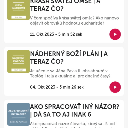
KRÁSA SVÄTEJ OMŠE | A
TERAZ ČO?
V čom spočíva krása svätej omše? Ako nanovo
objaviť obrovskú hodnotu eucharistie?
11. Okt 2023 - 5 min 52 sek
NÁDHERNÝ BOŽÍ PLÁN | A
TERAZ ČO?
Je učenie sv. Jána Pavla II. obsiahnuté v
Teológii tela aktuálne aj pre dnešné časy?
04. Okt 2023 - 3 min 26 sek
AKO SPRACOVAŤ INÝ NÁZOR?
| DÁ SA TO AJ INAK 6
Ako spracovať názor človeka, ktorý sa líši od