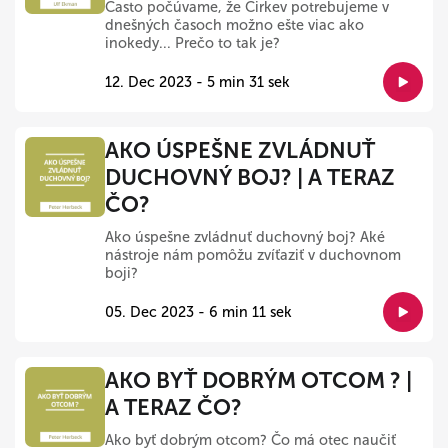
Často počúvame, že Cirkev potrebujeme v
dnešných časoch možno ešte viac ako
inokedy... Prečo to tak je?
12. Dec 2023 - 5 min 31 sek
AKO ÚSPEŠNE ZVLÁDNUŤ
DUCHOVNÝ BOJ? | A TERAZ
ČO?
Ako úspešne zvládnuť duchovný boj? Aké
nástroje nám pomôžu zvíťaziť v duchovnom
boji?
05. Dec 2023 - 6 min 11 sek
AKO BYŤ DOBRÝM OTCOM ? |
A TERAZ ČO?
Ako byť dobrým otcom? Čo má otec naučiť