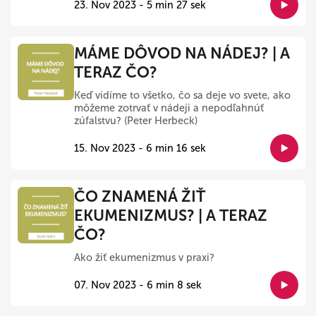
23. Nov 2023 - 5 min 27 sek
MÁME DÔVOD NA NÁDEJ? | A
TERAZ ČO?
Keď vidíme to všetko, čo sa deje vo svete, ako
môžeme zotrvať v nádeji a nepodľahnúť
zúfalstvu? (Peter Herbeck)
15. Nov 2023 - 6 min 16 sek
ČO ZNAMENÁ ŽIŤ
EKUMENIZMUS? | A TERAZ
ČO?
Ako žiť ekumenizmus v praxi?
07. Nov 2023 - 6 min 8 sek