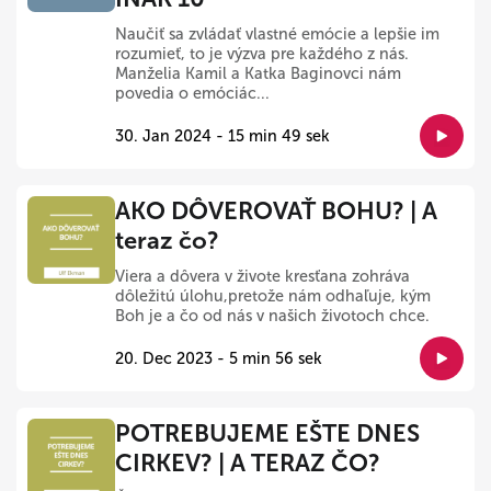
Naučiť sa zvládať vlastné emócie a lepšie im
rozumieť, to je výzva pre každého z nás.
Manželia Kamil a Katka Baginovci nám
povedia o emóciác...
30. Jan 2024 - 15 min 49 sek
AKO DÔVEROVAŤ BOHU? | A
teraz čo?
Viera a dôvera v živote kresťana zohráva
dôležitú úlohu,pretože nám odhaľuje, kým
Boh je a čo od nás v našich životoch chce.
20. Dec 2023 - 5 min 56 sek
POTREBUJEME EŠTE DNES
CIRKEV? | A TERAZ ČO?