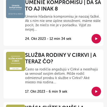
UMENIE KOMPROMISU | DÁ SA
TO AJ INAK 8
Umenie hľadania kompromisu je naozaj ťažké.
Ak s ním nie sme úplne stotožnení, máme stále
pocit, že niečo nie je v poriadku. Výjsť zo
svojej...
24. Okt 2023 - 12 min 34 sek
SLUŽBA RODINY V CIRKVI | A
TERAZ ČO?
Často sa rodičia angažujú v Cirkvi a nestíhajú
sa venovať svojim deťom. Môže rodič
odmietnuť prosbu k službe v Cirkvi? Aké
miesto má rodina...
17. Okt 2023 - 6 min 9 sek