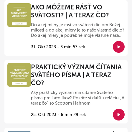
AKO MÔŽEME RÁSŤ VO
SVÄTOSTI? | A TERAZ ČO?
Do akej miery je rast vo svätosti dielom Božej
milosti a do akej miery je to naše vlastné dielo?
Do akej miery je potrebné moje vlastné nasa...
31. Okt 2023 - 3 min 57 sek
PRAKTICKÝ VÝZNAM ČÍTANIA
SVÄTÉHO PÍSMA | A TERAZ
ČO?
Aký praktický význam má čítanie Svätého
písma pre katolíkov? Pozrite si ďalšiu reláciu „A
teraz čo“ so Scottom Hahnom.
25. Okt 2023 - 6 min 29 sek