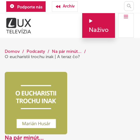
Archív
Podporte nás
Naživo
Domov
Podcasty
Na pár minút...
O eucharistii trochu inak | A teraz čo?
Na pár minút...