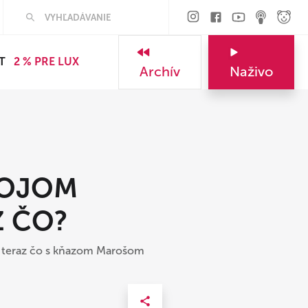
Hľadať
T
2 % PRE LUX
Archív
Naživo
MOJOM
Z ČO?
e A teraz čo s kňazom Marošom