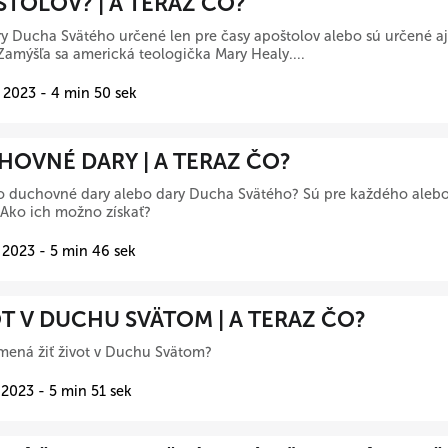
TOLOV? | A TERAZ ČO?
ry Ducha Svätého určené len pre časy apoštolov alebo sú určené aj 
amýšľa sa americká teologička Mary Healy....
 2023 - 4 min 50 sek
OVNÉ DARY | A TERAZ ČO?
o duchovné dary alebo dary Ducha Svätého? Sú pre každého alebo
Ako ich možno získať?
 2023 - 5 min 46 sek
T V DUCHU SVÄTOM | A TERAZ ČO?
mená žiť život v Duchu Svätom?
 2023 - 5 min 51 sek