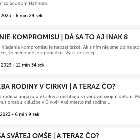
čo“ so Scottom Hahnom.
 2023 - 6 min 29 sek
IE KOMPROMISU | DÁ SA TO AJ INAK 8
hľadania kompromisu je naozaj ťažké. Ak s ním nie sme úplne st
cit, že niečo nie je v poriadku. Výjsť zo svojej...
 2023 - 12 min 34 sek
BA RODINY V CIRKVI | A TERAZ ČO?
a rodičia angažujú v Cirkvi a nestíhajú sa venovať svojim deťom. M
uť prosbu k službe v Cirkvi? Aké miesto má rodina...
 2023 - 6 min 9 sek
A SVÄTEJ OMŠE | A TERAZ ČO?