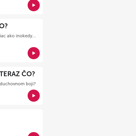
ČO?
ac ako inokedy...
 TERAZ ČO?
v duchovnom boji?