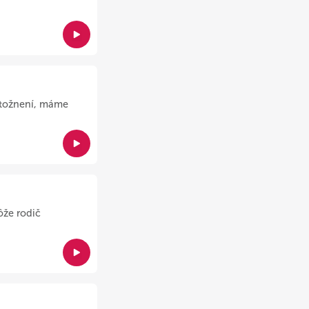
otožnení, máme
ôže rodič