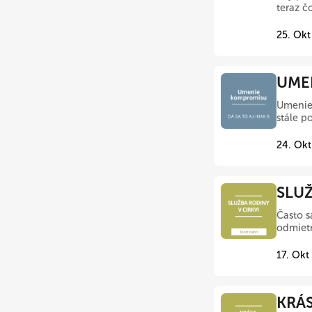
teraz 
25. Okt
UMEN
Umenie 
stále po
24. Okt
SLUŽ
Často s
odmietn
17. Okt
KRÁS