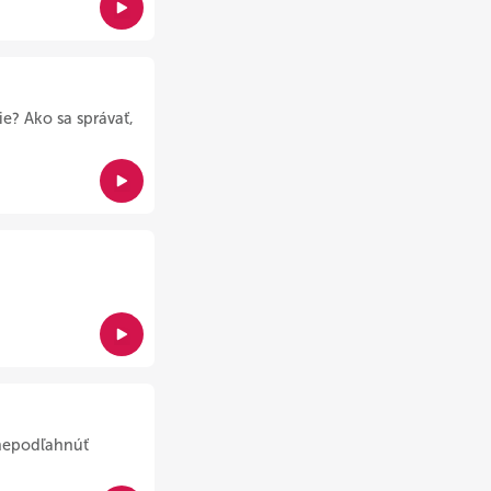
e? Ako sa správať,
 nepodľahnúť