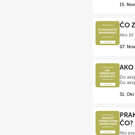
15. Nov
ČO Z
Ako žiť
07. Nov
AKO 
Do akej
Do akej
31. Okt
PRAK
ČO?
Aký pra