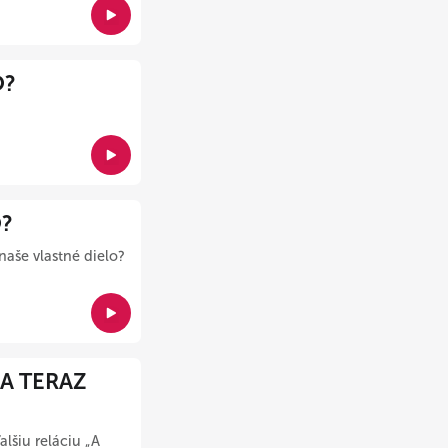
O?
O?
 naše vlastné dielo?
 A TERAZ
lšiu reláciu „A