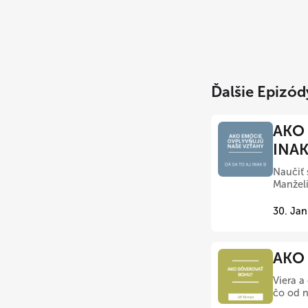
Ďalšie Epizód
AKO 
INAK
Naučiť 
Manželi
30. Jan
AKO 
Viera a
čo od n