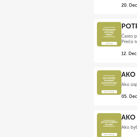
20. Dec
POTR
Často p
Prečo t
12. Dec
AKO
Ako úsp
05. Dec
AKO 
Ako byť