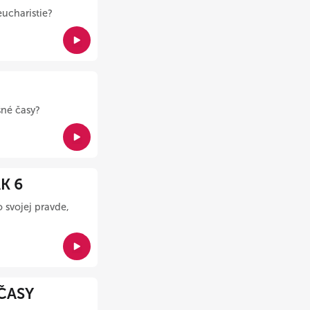
ucharistie?
šné časy?
K 6
 svojej pravde,
ČASY