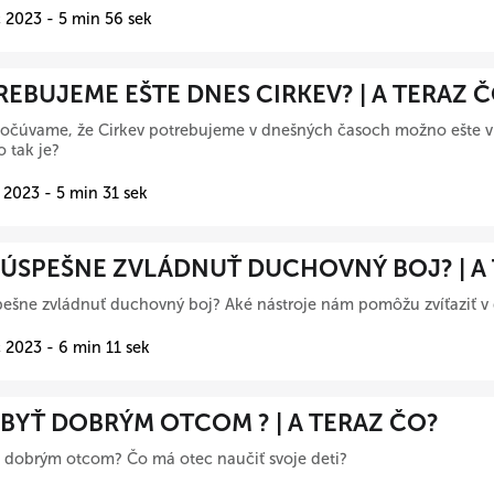
 2023 - 5 min 56 sek
EBUJEME EŠTE DNES CIRKEV? | A TERAZ 
očúvame, že Cirkev potrebujeme v dnešných časoch možno ešte vi
o tak je?
 2023 - 5 min 31 sek
 ÚSPEŠNE ZVLÁDNUŤ DUCHOVNÝ BOJ? | A
ešne zvládnuť duchovný boj? Aké nástroje nám pomôžu zvíťaziť 
 2023 - 6 min 11 sek
BYŤ DOBRÝM OTCOM ? | A TERAZ ČO?
 dobrým otcom? Čo má otec naučiť svoje deti?