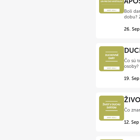
APOŠ
Boli da
dobu? Z
26. Sep
DUCH
Čo sú t
osoby? 
19. Sep
ŽIVO
Čo zna
12. Sep