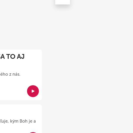
A TO AJ
dého z nás.
ľuje, kým Boh je a