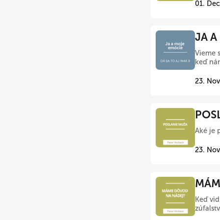
01. Dec
JA A
Vieme s
keď nám
23. Nov
POSL
Aké je 
23. Nov
MÁME
Keď vid
zúfalst