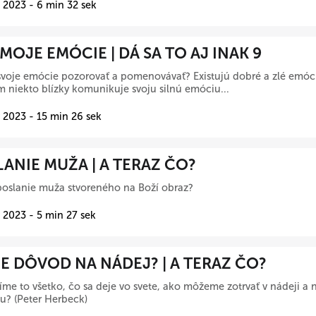
 2023 - 6 min 32 sek
 MOJE EMÓCIE | DÁ SA TO AJ INAK 9
voje emócie pozorovať a pomenovávať? Existujú dobré a zlé emóci
 niekto blízky komunikuje svoju silnú emóciu...
 2023 - 15 min 26 sek
ANIE MUŽA | A TERAZ ČO?
poslanie muža stvoreného na Boží obraz?
 2023 - 5 min 27 sek
 DÔVOD NA NÁDEJ? | A TERAZ ČO?
íme to všetko, čo sa deje vo svete, ako môžeme zotrvať v nádeji a
vu? (Peter Herbeck)