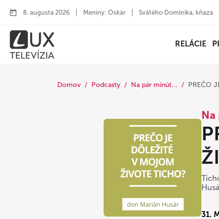
8. augusta 2026
Meniny: Oskár
Svätého Dominika, kňaza
RELÁCIE
P
Domov
Podcasty
Na pár minút...
PREČO J
Na 
P
Ž
Tich
Husá
31. 