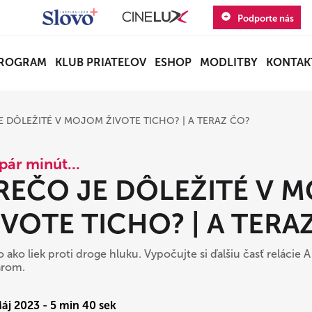
Podporte nás
ROGRAM
KLUB PRIATEĽOV
ESHOP
MODLITBY
KONTAK
E DÔLEŽITÉ V MOJOM ŽIVOTE TICHO? | A TERAZ ČO?
pár minút...
REČO JE DÔLEŽITÉ V 
IVOTE TICHO? | A TERA
o ako liek proti droge hluku. Vypočujte si ďalšiu časť reláci
rom.
Máj 2023 - 5 min 40 sek