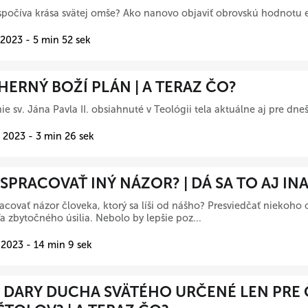
počíva krása svätej omše? Ako nanovo objaviť obrovskú hodnotu e
 2023 - 5 min 52 sek
ERNÝ BOŽÍ PLÁN | A TERAZ ČO?
ie sv. Jána Pavla II. obsiahnuté v Teológii tela aktuálne aj pre dne
 2023 - 3 min 26 sek
SPRACOVAŤ INÝ NÁZOR? | DÁ SA TO AJ INA
acovať názor človeka, ktorý sa líši od nášho? Presviedčať niekoho o
eľa zbytočného úsilia. Nebolo by lepšie poz...
 2023 - 14 min 9 sek
 DARY DUCHA SVÄTÉHO URČENÉ LEN PRE 