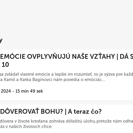
y
EMÓCIE OVPLYVŇUJÚ NAŠE VZŤAHY | DÁ S
 10
sa zvládať vlastné emócie a lepšie im rozumieť, to je výzva pre kaž
a Kamil a Katka Baginovci nám povedia o emóciác...
 2024 - 15 min 49 sek
DÔVEROVAŤ BOHU? | A teraz čo?
 dôvera v živote kresťana zohráva dôležitú úlohu,pretože nám odha
ás v našich životoch chce.