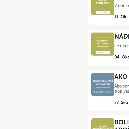
V čom s
11. Okt
NÁDH
Je učen
04. Okt
AKO 
Ako spr
stojí v
27. Sep
BOLI