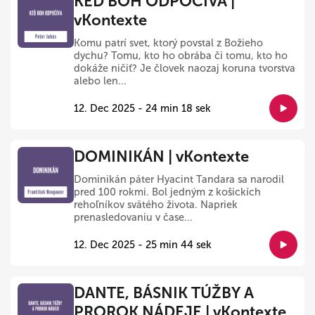
KEĎ BOH ODPOČÍVA |
vKontexte
Komu patrí svet, ktorý povstal z Božieho
dychu? Tomu, kto ho obrába či tomu, kto ho
dokáže ničiť? Je človek naozaj koruna tvorstva
alebo len...
12. Dec 2025 - 24 min 18 sek
DOMINIKÁN | vKontexte
Dominikán páter Hyacint Tandara sa narodil
pred 100 rokmi. Bol jedným z košickích
rehoľníkov svätého života. Napriek
prenasledovaniu v čase...
12. Dec 2025 - 25 min 44 sek
DANTE, BÁSNIK TÚŽBY A
PROROK NÁDEJE | vKontexte