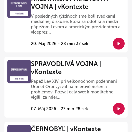
VOJNA | vKontexte
V posledných týždňoch sme boli svedkami
mediálnej diskusie, ktorá sa odohrala medzi
pápežom Levom a americkým prezidentom a
viceprez...
20. Máj 2026 - 28 min 37 sek
SPRAVODLIVÁ VOJNA |
vKontexte
Pápež Lev XIV. pri veľkonočnom požehnaní
Urbi et Orbi vyzval na mierové riešenia
problémov. Pozval celý svet k modlitebnej
vigílii za mier....
07. Máj 2026 - 27 min 28 sek
ČERNOBYĽ | vKontexte