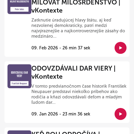
MILOVAŤ MILOSRDENSTVO |
vKontexte
Zatknutie úradujúcej hlavy štátu, aj keď
nezvolenej demokraticky, patrí medzi
najvýraznejšie a najkontroverznejšie zásahy do
medzináro...
09. Feb 2026 - 26 min 37 sek
ODOVZDÁVALI DAR VIERY |
vKontexte
V tomto predvianočnom čase historik František
Neupauer predstaví niekoľko príbehov ako
rodičia a kňazi odovzdávali deťom a mladým
ľudom dar...
09. Jan 2026 - 23 min 36 sek