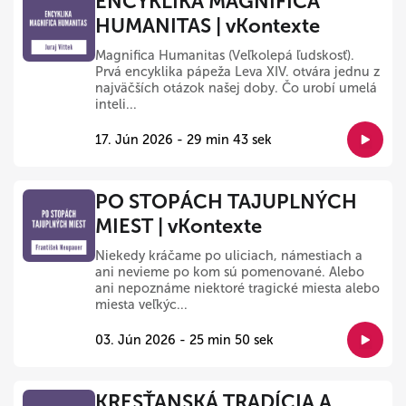
ENCYKLIKA MAGNIFICA
HUMANITAS | vKontexte
Magnifica Humanitas (Veľkolepá ľudskosť).
Prvá encyklika pápeža Leva XIV. otvára jednu z
najväčších otázok našej doby. Čo urobí umelá
inteli...
17. Jún 2026 - 29 min 43 sek
PO STOPÁCH TAJUPLNÝCH
MIEST | vKontexte
Niekedy kráčame po uliciach, námestiach a
ani nevieme po kom sú pomenované. Alebo
ani nepoznáme niektoré tragické miesta alebo
miesta veľkýc...
03. Jún 2026 - 25 min 50 sek
KRESŤANSKÁ TRADÍCIA A