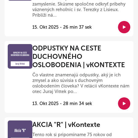
zamyslenie. Skúsme spoločne odkryť príbehy
väznených rehoľníc i sv. Terezky z Lisieux.
Priblíži ná...
15. Okt 2025 - 26 min 37 sek
ODPUSTKY NA CESTE
DUCHOVNÉHO
OSLOBODENIA | vKONTEXTE
Čo vlastne znamenajú odpustky, aký je ich
zmysel a ako súvisia s duchovným
oslobodením človeka? V relácii vKontexte nám
otec Juraj Vittek po...
13. Okt 2025 - 28 min 34 sek
AKCIA "R" | vKontexte
Tento rok si pripomíname 75 rokov od