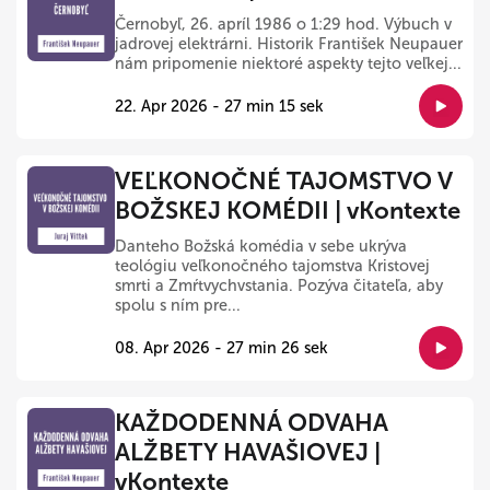
Černobyľ, 26. apríl 1986 o 1:29 hod. Výbuch v
jadrovej elektrárni. Historik František Neupauer
nám pripomenie niektoré aspekty tejto veľkej...
22. Apr 2026 - 27 min 15 sek
VEĽKONOČNÉ TAJOMSTVO V
BOŽSKEJ KOMÉDII | vKontexte
Danteho Božská komédia v sebe ukrýva
teológiu veľkonočného tajomstva Kristovej
smrti a Zmŕtvychvstania. Pozýva čitateľa, aby
spolu s ním pre...
08. Apr 2026 - 27 min 26 sek
KAŽDODENNÁ ODVAHA
ALŽBETY HAVAŠIOVEJ |
vKontexte