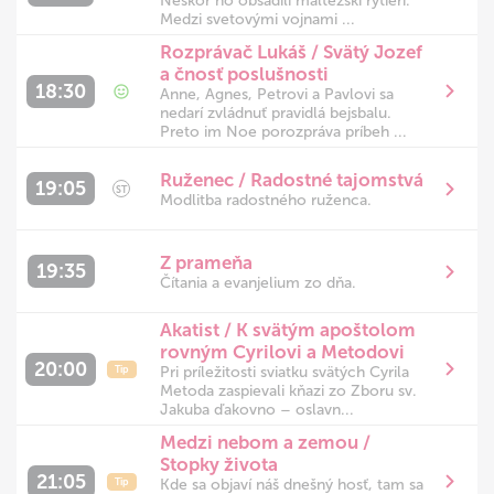
Neskôr ho obsadili maltézski rytieri.
Medzi svetovými vojnami ...
Rozprávač Lukáš / Svätý Jozef
a čnosť poslušnosti
18:30
Anne, Agnes, Petrovi a Pavlovi sa
nedarí zvládnuť pravidlá bejsbalu.
Preto im Noe porozpráva príbeh ...
Ruženec / Radostné tajomstvá
19:05
ST
Modlitba radostného ruženca.
Z prameňa
19:35
Čítania a evanjelium zo dňa.
Akatist / K svätým apoštolom
rovným Cyrilovi a Metodovi
20:00
Pri príležitosti sviatku svätých Cyrila
Tip
Metoda zaspievali kňazi zo Zboru sv.
Jakuba ďakovno – oslavn...
Medzi nebom a zemou /
Stopky života
21:05
Kde sa objaví náš dnešný hosť, tam sa
Tip