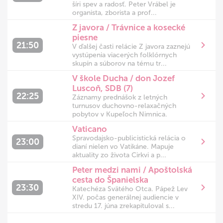
šíri spev a radosť. Peter Vrábel je
organista, zborista a prof...
Z javora / Trávnice a kosecké
piesne
21:50
V ďalšej časti relácie Z javora zaznejú
vystúpenia viacerých folklórnych
skupín a súborov na tému tr...
V škole Ducha / don Jozef
Luscoň, SDB (7)
22:25
Záznamy prednášok z letných
turnusov duchovno-relaxačných
pobytov v Kupeľoch Nimnica.
Vaticano
Spravodajsko-publicistická relácia o
23:00
dianí nielen vo Vatikáne. Mapuje
aktuality zo života Cirkvi a p...
Peter medzi nami / Apoštolská
cesta do Španielska
23:30
Katechéza Svätého Otca. Pápež Lev
XIV. počas generálnej audiencie v
stredu 17. júna zrekapituloval s...