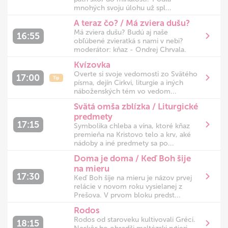
mnohých svoju úlohu už spl...
A teraz čo? / Má zviera dušu?
Má zviera dušu? Budú aj naše
16:55
obľúbené zvieratká s nami v nebi?
moderátor: kňaz - Ondrej Chrvala.
Kvízovka
Overte si svoje vedomosti zo Svätého
17:00
Tip
písma, dejín Cirkvi, liturgie a iných
náboženských tém vo vedom...
Svätá omša zblízka / Liturgické
predmety
17:15
Symbolika chleba a vína, ktoré kňaz
premieňa na Kristovo telo a krv, aké
nádoby a iné predmety sa po...
Doma je doma / Keď Boh šije
na mieru
17:30
Keď Boh šije na mieru je názov prvej
relácie v novom roku vysielanej z
Prešova. V prvom bloku predst...
Rodos
Rodos od staroveku kultivovali Gréci.
18:15