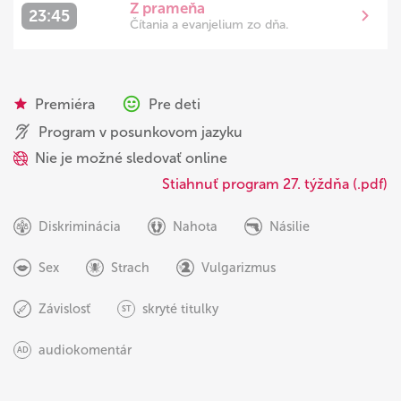
Z prameňa
23:45
Čítania a evanjelium zo dňa.
Premiéra
Pre deti
Program v posunkovom jazyku
Nie je možné sledovať online
Stiahnuť program 27. týždňa (.pdf)
Diskriminácia
Nahota
Násilie
Sex
Strach
Vulgarizmus
Závislosť
skryté titulky
ST
audiokomentár
AD