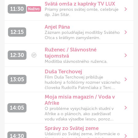
Svätá omša z kaplnky TV LUX
11:30
Naživo
Priamy prenos svätej omše, celebruje
dp. Ján Sitár.
Anjel Pána
12:15
Záznam poludňajšej modlitby Svätého
Otca s krátkym zamyslením.
Ruženec / Slávnostné
12:30
tajomstvá
ST
Modlitba slávnostného ruženca.
Duša Terchovej
Film Duša Terchovej približuje
13:05
hudobný a folklórny rozmer vzácneho
človeka Rudolfa Patrnčiaka z Terc...
Moja misia magazín / Voda v
Afrike
14:05
O probléme vysychajúcich studní v
Afrike a o plánoch, ako zadržiavať
vodu vďaka výsadbe lesov, poroz...
Správy zo Svätej zeme
Udalosti zo Svätej zeme, informácie o
14:30