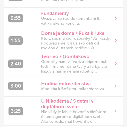
Fundamenty
0:55
Uvažovanie nad dokumentami II.
vatikánskeho koncilu.
Doma je doma / Ruka k ruke
Kto z nás má rád rozprávky? Asi každý.
1:55
Počúvali sme ich už ako deti od
rodičov či starých rodičov. O...
Tvorivo / Gombíkovo
Gombíky nám v Tvorivo pripomenuli
2:40
ľudí – máme rôzne tvary a farby, ale
každý z nás je nenahraditeľný...
Hodina milosrdenstva
3:00
Modlitba k Božiemu milosrdenstvu.
U Nikodéma / S deťmi v
digitálnom svete
3:25
Nie vždy je ľahké hovoriť s dieťaťom,
či teenagerom o digitálnom svete.
Ako by rodič mal hovoriť s d...