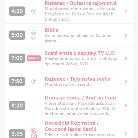
Ruženec / Bolestné tajomstvá
Modlitba svätého ruženca z Kostola
4:30
ST
Povýšenia sv. Kríža v Podunajských
Biskupiciach.
Biblia
AD
5:00
Dramatizované čítanie zo Svätého
ST
písma.
Svätá omša z kaplnky TV LUX
7:00
Naživo
Priamy prenos svätej omše, celebruje
dp. Marek Vaňuš, SVD.
Ruženec / Tajomstvá svetla
7:50
ST
Modlitba ruženca svetla.
Doma je doma / Buď svetlom!
V lete 2026 sa v Poprade uskutoční
8:20
Národné stretnutie mládeže P26. O
duchovnej príprave na toto podu...
Novodobí Robinsoni /
Osudová láska: časť 1
9:05
Pridajte sa k rodine Robinsonovcov,
12