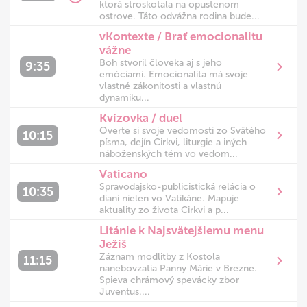
ktorá stroskotala na opustenom
ostrove. Táto odvážna rodina bude...
vKontexte / Brať emocionalitu
vážne
Boh stvoril človeka aj s jeho
9:35
emóciami. Emocionalita má svoje
vlastné zákonitosti a vlastnú
dynamiku...
Kvízovka / duel
Overte si svoje vedomosti zo Svätého
10:15
písma, dejín Cirkvi, liturgie a iných
náboženských tém vo vedom...
Vaticano
Spravodajsko-publicistická relácia o
10:35
dianí nielen vo Vatikáne. Mapuje
aktuality zo života Cirkvi a p...
Litánie k Najsvätejšiemu menu
Ježiš
Záznam modlitby z Kostola
11:15
nanebovzatia Panny Márie v Brezne.
Spieva chrámový spevácky zbor
Juventus....