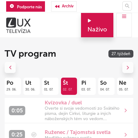
Archív
Podporte nás
Naživo
TV program
27. týždeň
Previous
Next
Po
Ut
St
Št
Pi
So
Ne
29. 06.
30. 06.
01. 07.
02. 07.
03. 07.
04. 07.
05. 07.
Kvízovka / duel
Overte si svoje vedomosti zo Svätého
0:05
písma, dejín Cirkvi, liturgie a iných
náboženských tém vo vedom...
Ruženec / Tajomstvá svetla
0:25
ST
Modlitba ruženca svetla.