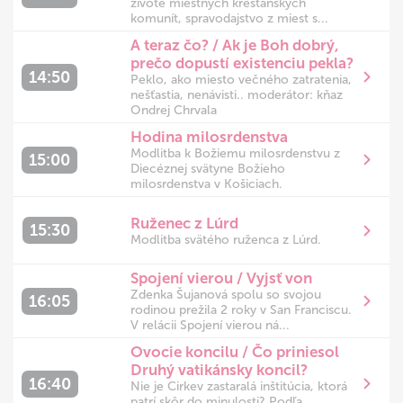
živote miestnych kresťanských
komunít, spravodajstvo z miest s...
A teraz čo? / Ak je Boh dobrý,
prečo dopustí existenciu pekla?
14:50
Peklo, ako miesto večného zatratenia,
nešťastia, nenávisti.. moderátor: kňaz
Ondrej Chrvala
Hodina milosrdenstva
Modlitba k Božiemu milosrdenstvu z
15:00
Diecéznej svätyne Božieho
milosrdenstva v Košiciach.
Ruženec z Lúrd
15:30
Modlitba svätého ruženca z Lúrd.
Spojení vierou / Vyjsť von
​Zdenka Šujanová spolu so svojou
16:05
rodinou prežila 2 roky v San Franciscu.
V relácii Spojení vierou ná...
Ovocie koncilu / Čo priniesol
Druhý vatikánsky koncil?
16:40
Nie je Cirkev zastaralá inštitúcia, ktorá
patrí skôr do minulosti? Podľa