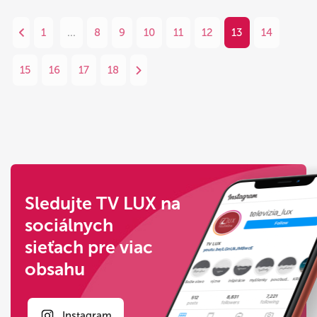
1
...
8
9
10
11
12
13
14
15
16
17
18
Sledujte TV LUX na
sociálnych
sieťach pre viac
obsahu
Instagram