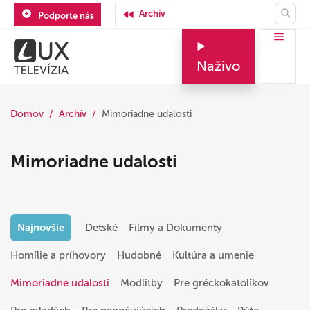
Archív
Podporte nás
Naživo
Domov
Archív
Mimoriadne udalosti
Mimoriadne udalosti
Najnovšie
Detské
Filmy a Dokumenty
Homílie a príhovory
Hudobné
Kultúra a umenie
Mimoriadne udalosti
Modlitby
Pre gréckokatolíkov