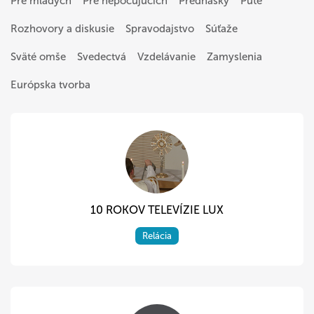
Pre mladých
Pre nepočujúcich
Prednášky
Púte
Rozhovory a diskusie
Spravodajstvo
Súťaže
Sväté omše
Svedectvá
Vzdelávanie
Zamyslenia
Európska tvorba
10 ROKOV TELEVÍZIE LUX
Relácia