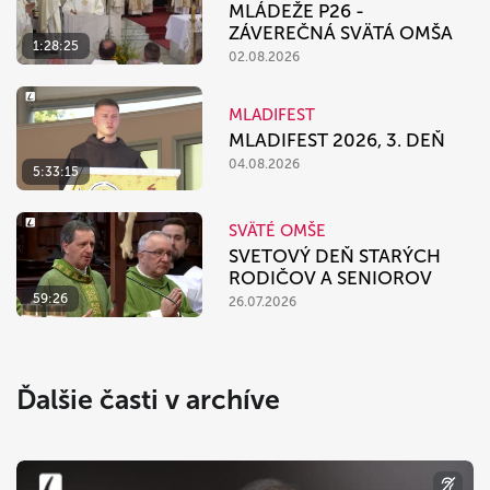
MLÁDEŽE P26 -
ZÁVEREČNÁ SVÄTÁ OMŠA
1:28:25
02.08.2026
MLADIFEST
MLADIFEST 2026, 3. DEŇ
04.08.2026
5:33:15
SVÄTÉ OMŠE
SVETOVÝ DEŇ STARÝCH
RODIČOV A SENIOROV
59:26
26.07.2026
Ďalšie časti v archíve