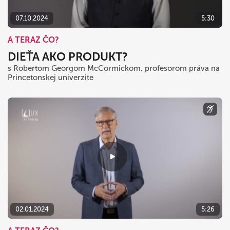
07.10.2024
5:30
A TERAZ ČO?
DIEŤA AKO PRODUKT?
s Robertom Georgom McCormickom, profesorom práva na
Princetonskej univerzite
02.01.2024
5:26