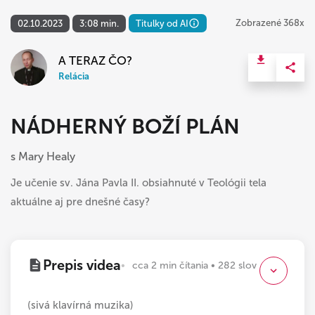
Zobrazené 368x
02.10.2023
3:08 min.
Titulky od AI
A TERAZ ČO?
Relácia
NÁDHERNÝ BOŽÍ PLÁN
s Mary Healy
Je učenie sv. Jána Pavla II. obsiahnuté v Teológii tela
aktuálne aj pre dnešné časy?
Prepis videa
cca 2 min čítania • 282 slov
(sivá klavírná muzika)