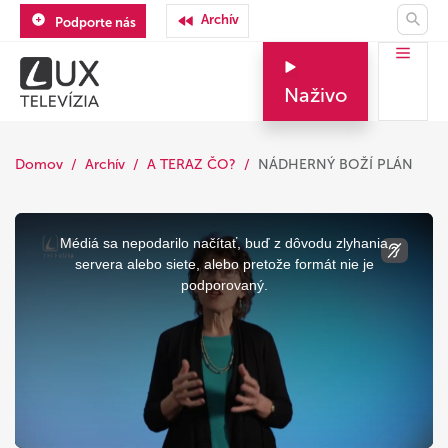
Archív
Podporte nás
Naživo
Domov
Archív
A TERAZ ČO?
NÁDHERNÝ BOŽÍ PLÁN
This
is
a
Médiá sa nepodarilo načítať, buď z dôvodu zlyhania
modal
window.
servera alebo siete, alebo pretože formát nie je
podporovaný.