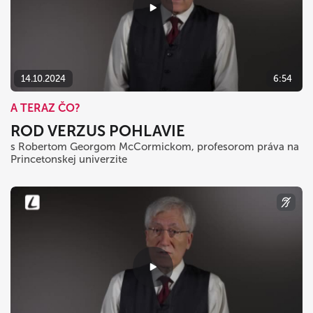
14.10.2024
6:54
A TERAZ ČO?
ROD VERZUS POHLAVIE
s Robertom Georgom McCormickom, profesorom práva na
Princetonskej univerzite