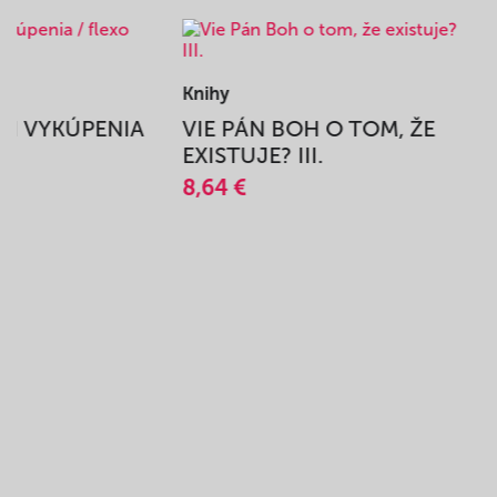
Knihy
BEH VYKÚPENIA
VIE PÁN BOH O TOM, ŽE
A
EXISTUJE? III.
8,64 €