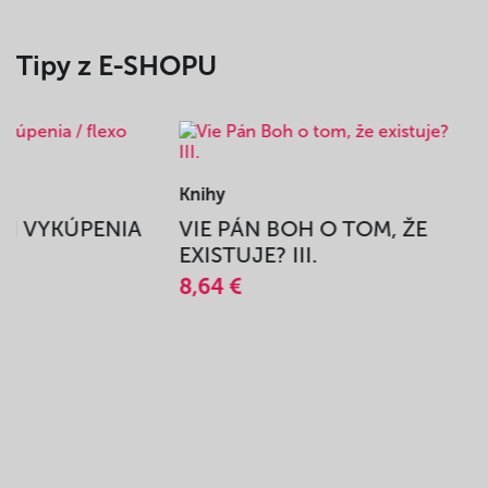
Tipy z E-SHOPU
Knihy
BEH VYKÚPENIA
VIE PÁN BOH O TOM, ŽE
A
EXISTUJE? III.
8,64 €