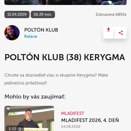
15.04.2009
56:29 min.
Zobrazené 6892x
POLTÓN KLUB
Relácia
POLTÓN KLUB (38) KERYGMA
Chcete sa dozvedieť viac o skupine Kerygma? Máte
jedinečnú príležitosť!
Mohlo by vás zaujímať:
MLADIFEST
MLADIFEST 2026, 4. DEŇ
04.08.2026
5:33:15