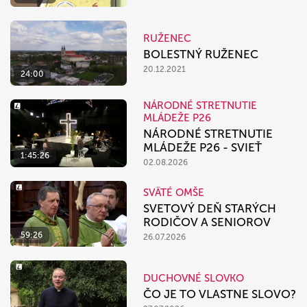
RUŽENEC
BOLESTNÝ RUŽENEC
20.12.2021
24:00
NÁRODNÉ STRETNUTIE
MLÁDEŽE P26
NÁRODNÉ STRETNUTIE
MLÁDEŽE P26 - SVIEŤ
1:45:26
02.08.2026
SVÄTÉ OMŠE
SVETOVÝ DEŇ STARÝCH
RODIČOV A SENIOROV
59:26
26.07.2026
DUCHOVNÉ SLOVKO
ČO JE TO VLASTNE SLOVO?