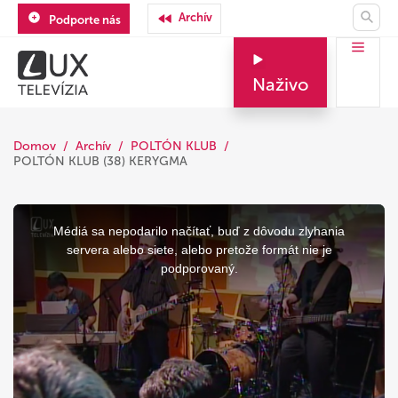
Archív
Podporte nás
Naživo
Domov
Archív
POLTÓN KLUB
POLTÓN KLUB (38) KERYGMA
This
is
a
Médiá sa nepodarilo načítať, buď z dôvodu zlyhania
modal
window.
servera alebo siete, alebo pretože formát nie je
podporovaný.