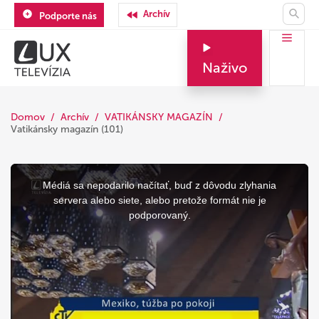
Archív
Podporte nás
Naživo
Domov
Archív
VATIKÁNSKY MAGAZÍN
Vatikánsky magazín (101)
This
is
a
Médiá sa nepodarilo načítať, buď z dôvodu zlyhania
modal
window.
servera alebo siete, alebo pretože formát nie je
podporovaný.