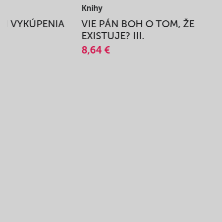
Knihy
BEH VYKÚPENIA
VIE PÁN BOH O TOM, ŽE
A
EXISTUJE? III.
8,64 €