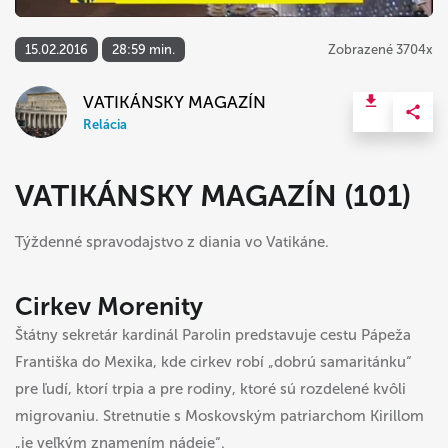
15.02.2016
28:59 min.
Zobrazené 3704x
VATIKÁNSKY MAGAZÍN
Relácia
VATIKÁNSKY MAGAZÍN (101)
Týždenné spravodajstvo z diania vo Vatikáne.
Cirkev Morenity
Štátny sekretár kardinál Parolin predstavuje cestu Pápeža
Františka do Mexika, kde cirkev robí „dobrú samaritánku“
pre ľudí, ktorí trpia a pre rodiny, ktoré sú rozdelené kvôli
migrovaniu. Stretnutie s Moskovským patriarchom Kirillom
„je veľkým znamením nádeje“.