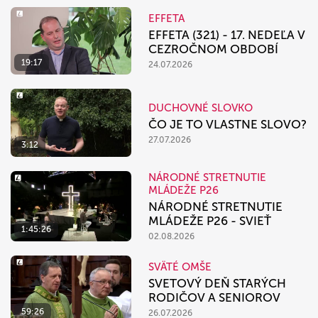
EFFETA
EFFETA (321) - 17. NEDEĽA V
CEZROČNOM OBDOBÍ
19:17
24.07.2026
DUCHOVNÉ SLOVKO
ČO JE TO VLASTNE SLOVO?
27.07.2026
3:12
NÁRODNÉ STRETNUTIE
MLÁDEŽE P26
NÁRODNÉ STRETNUTIE
MLÁDEŽE P26 - SVIEŤ
1:45:26
02.08.2026
SVÄTÉ OMŠE
SVETOVÝ DEŇ STARÝCH
RODIČOV A SENIOROV
59:26
26.07.2026