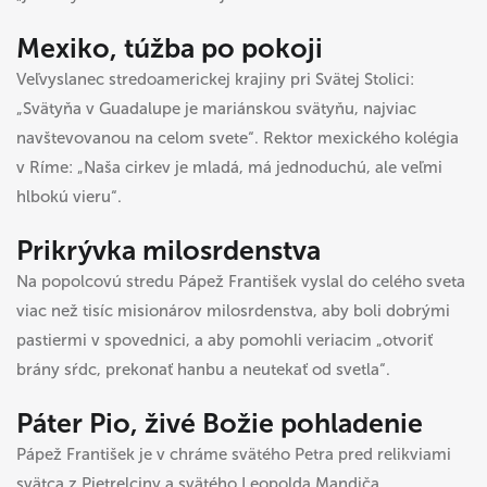
Mexiko, túžba po pokoji
Veľvyslanec stredoamerickej krajiny pri Svätej Stolici:
„Svätyňa v Guadalupe je mariánskou svätyňu, najviac
navštevovanou na celom svete“. Rektor mexického kolégia
v Ríme: „Naša cirkev je mladá, má jednoduchú, ale veľmi
hlbokú vieru“.
Prikrývka milosrdenstva
Na popolcovú stredu Pápež František vyslal do celého sveta
viac než tisíc misionárov milosrdenstva, aby boli dobrými
pastiermi v spovednici, a aby pomohli veriacim „otvoriť
brány sŕdc, prekonať hanbu a neutekať od svetla“.
Páter Pio, živé Božie pohladenie
Pápež František je v chráme svätého Petra pred relikviami
svätca z Pietrelciny a svätého Leopolda Mandiča,