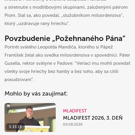
a stretnutie s modlitbovými skupinami, založenými pátrom
Piom. Stal sa, ako povedal, „služobníkom milosrdenstva“,
ktorý „uzdravuje rany hriechu“.
Povzbudenie „Požehnaného Pána“
Portrét svätého Leopolda Mandiča, ktorého si Pápež
František želal ako svedka milosrdenstva v spovednici. Páter
Gusella, rektor svätyne v Padove: “Veriaci mu mohli povedať
všetky svoje hriechy bez hanby a bez toho, aby sa cítili
posudzovaní”.
Mohlo by vás zaujímať:
MLADIFEST
MLADIFEST 2026, 3. DEŇ
04.08.2026
5:33:15