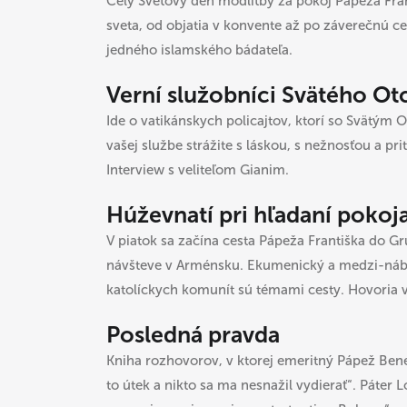
Celý Svetový deň modlitby za pokoj Pápeža Fran
sveta, od objatia v konvente až po záverečnú c
jedného islamského bádateľa.
Verní služobníci Svätého Ot
Ide o vatikánskych policajtov, ktorí so Svätým 
vašej službe strážite s láskou, s nežnosťou a pri
Interview s veliteľom Gianim.
Húževnatí pri hľadaní pokoj
V piatok sa začína cesta Pápeža Františka do Gr
návšteve v Arménsku. Ekumenický a medzi-nábo
katolíckych komunít sú témami cesty. Hovoria v
Posledná pravda
Kniha rozhovorov, v ktorej emeritný Pápež Bene
to útek a nikto sa ma nesnažil vydierať“. Páter