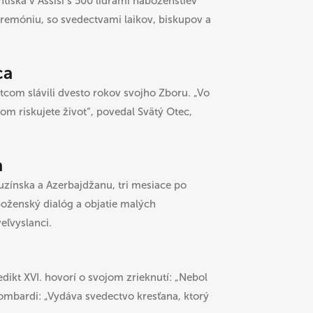
tiška v Assisi s 500 lídrami náboženstiev
eremóniu, so svedectvami laikov, biskupov a
ca
Otcom slávili dvesto rokov svojho Zboru. „Vo
tom riskujete život“, povedal Svätý Otec,
a
uzínska a Azerbajdžanu, tri mesiace po
ženský dialóg a objatie malých
eľvyslanci.
dikt XVI. hovorí o svojom zrieknutí: „Nebol
 Lombardi: „Vydáva svedectvo kresťana, ktorý