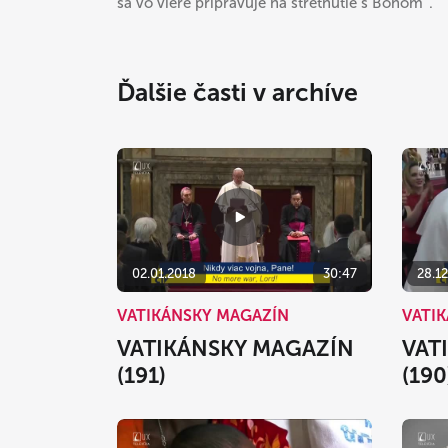
sa vo viere pripravuje na stretnutie s Bohom“.
Ďalšie časti v archíve
02.01.2018
30:47
28.12
VATIKÁNSKY MAGAZÍN
VATI
VATIKÁNSKY MAGAZÍN
VAT
(191)
(190