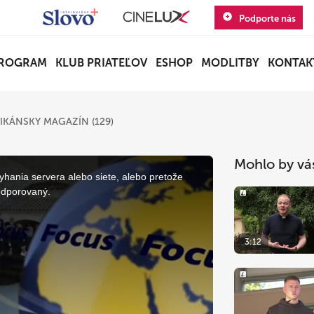
Podporte nás
ROGRAM
KLUB PRIATEĽOV
ESHOP
MODLITBY
KONTAK
IKÁNSKY MAGAZÍN (129)
Mohlo by vá
yhania servera alebo siete, alebo pretože
odporovaný.
3:12