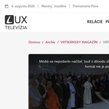
6. augusta 2026
Meniny: Jozefína
Premenenie Pána
RELÁCIE
P
Domov
Archív
VATIKÁNSKY MAGAZÍN
VAT
This
is
a
Médiá sa nepodarilo načítať, buď z dôvodu zl
modal
window.
formát nie je p