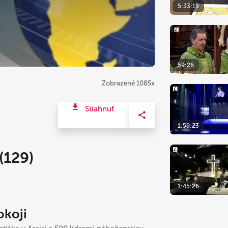
5:33:15
59:26
Zobrazené 1085x
Stiahnuť
1:59:23
129)
1:45:26
okoji