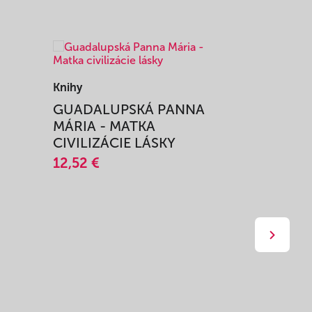
Knihy
Knihy
I
GUADALUPSKÁ PANNA
ZAŽIŤ M
MÁRIA - MATKA
SPRIEVO
CIVILIZÁCIE LÁSKY
12,51 €
12,52 €