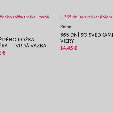
Knihy
365 DNÍ SO SVEDKAM
AŽDÉHO ROŽKA
VIERY
KA - TVRDÁ VÄZBA
14,45 €
2 €