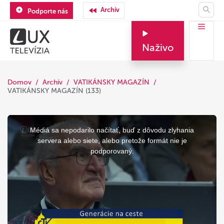
Archív
Podporte nás
Naživo
Domov
Archív
VATIKÁNSKY MAGAZÍN
VATIKÁNSKY MAGAZÍN (133)
This
is
a
Médiá sa nepodarilo načítať, buď z dôvodu zlyhania
modal
window.
servera alebo siete, alebo pretože formát nie je
podporovaný.