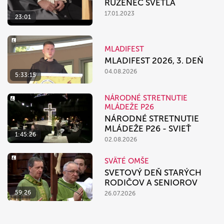
RUŽENEC SVETLA
17.01.2023
23:01
MLADIFEST
MLADIFEST 2026, 3. DEŇ
04.08.2026
5:33:15
NÁRODNÉ STRETNUTIE
MLÁDEŽE P26
NÁRODNÉ STRETNUTIE
MLÁDEŽE P26 - SVIEŤ
1:45:26
02.08.2026
SVÄTÉ OMŠE
SVETOVÝ DEŇ STARÝCH
RODIČOV A SENIOROV
59:26
26.07.2026