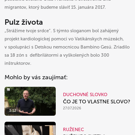
migrantov, ktorý budeme sláviť 15. januára 2017.
Pulz života
„Strážime tvoje srdce“. S týmto sloganom bol zahájený
projekt kardiologickej pomoci vo Vatikánskych múzeách,
v spolupráci s Detskou nemocnicou Bambino Gesú. Zriadilo
sa 18 zón s defibrilátormi a vyškolených bolo 300
inštruktorov.
Mohlo by vás zaujímať:
DUCHOVNÉ SLOVKO
ČO JE TO VLASTNE SLOVO?
27.07.2026
3:12
RUŽENEC