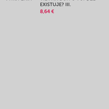
A
EXISTUJE? III.
8,64 €