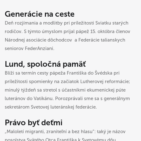
Generácie na ceste
Deň rozjímania a modlitby pri príležitosti Sviatku starých
rodičov. S týmto úmyslom prijal pápež 15. októbra členov
Národnej asociácie dôchodcov
a
Federácie talianskych
seniorov FederAnziani.
Lund, spoločná pamäť
Blíži sa termín cesty pápeža Františka do Švédska pri
príležitosti spomienky na začiatok Lutherovej reformácie;
minulý týždeň sa stretol s účastníkmi ekumenickej púte
luteránov do Vatikánu. Porozprávali sme sa s generálnym
sekretárom Svetovej luteránskej federácie.
Právo byť deťmi
„Maloletí migranti, zraniteľní a bez hlasu“: taký je názov
posolstva Svätého Otca Františka k Svetovému dňu