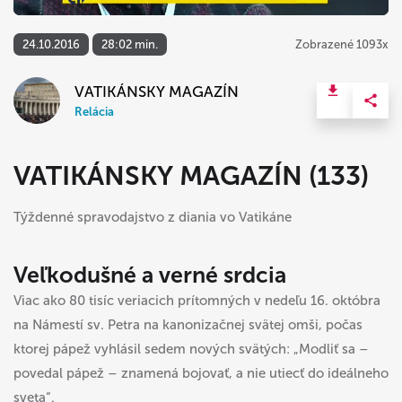
24.10.2016
28:02 min.
Zobrazené 1093x
VATIKÁNSKY MAGAZÍN
Relácia
VATIKÁNSKY MAGAZÍN (133)
Týždenné spravodajstvo z diania vo Vatikáne
Veľkodušné a verné srdcia
Viac ako 80 tisíc veriacich prítomných v nedeľu 16. októbra
na Námestí sv. Petra na kanonizačnej svätej omši, počas
ktorej pápež vyhlásil sedem nových svätých: „Modliť sa –
povedal pápež – znamená bojovať, a nie utiecť do ideálneho
sveta“.