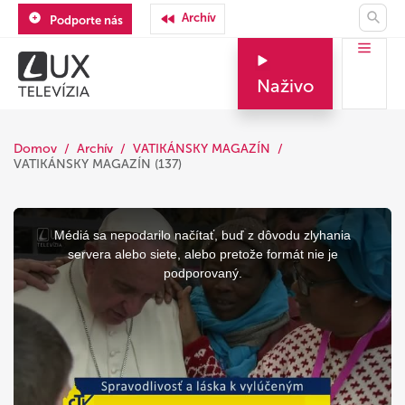
Archív
Podporte nás
Naživo
Domov
Archív
VATIKÁNSKY MAGAZÍN
VATIKÁNSKY MAGAZÍN (137)
This
is
a
Médiá sa nepodarilo načítať, buď z dôvodu zlyhania
modal
window.
servera alebo siete, alebo pretože formát nie je
podporovaný.