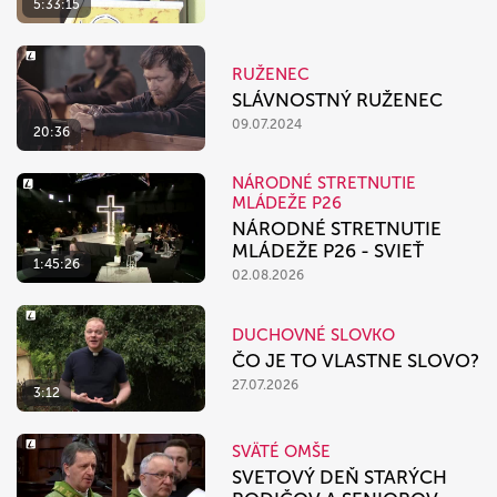
5:33:15
RUŽENEC
SLÁVNOSTNÝ RUŽENEC
09.07.2024
20:36
NÁRODNÉ STRETNUTIE
MLÁDEŽE P26
NÁRODNÉ STRETNUTIE
MLÁDEŽE P26 - SVIEŤ
1:45:26
02.08.2026
DUCHOVNÉ SLOVKO
ČO JE TO VLASTNE SLOVO?
27.07.2026
3:12
SVÄTÉ OMŠE
SVETOVÝ DEŇ STARÝCH