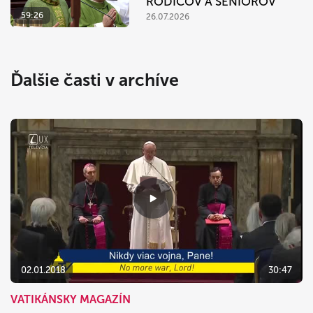
RODIČOV A SENIOROV
59:26
26.07.2026
Ďalšie časti v archíve
02.01.2018
30:47
VATIKÁNSKY MAGAZÍN