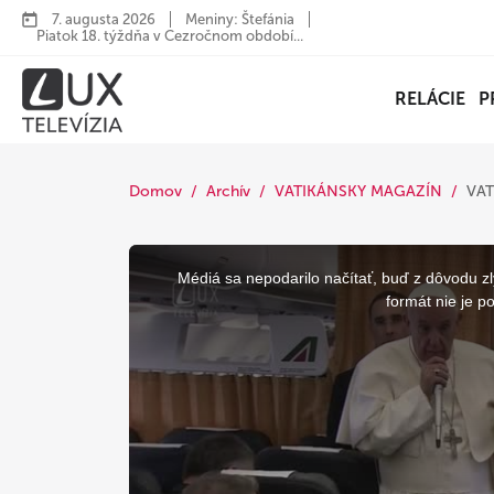
7. augusta 2026
Meniny: Štefánia
Piatok 18. týždňa v Cezročnom období...
RELÁCIE
P
Domov
Archív
VATIKÁNSKY MAGAZÍN
VAT
This
is
a
Médiá sa nepodarilo načítať, buď z dôvodu zl
modal
window.
formát nie je p