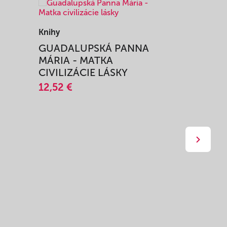
Knihy
Knihy
I
GUADALUPSKÁ PANNA
ZAŽIŤ M
MÁRIA - MATKA
SPRIEVO
CIVILIZÁCIE LÁSKY
12,51 €
12,52 €