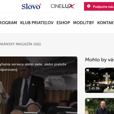
Podporte nás
ROGRAM
KLUB PRIATEĽOV
ESHOP
MODLITBY
KONTAK
IKÁNSKY MAGAZÍN (161)
Mohlo by vá
yhania servera alebo siete, alebo pretože
odporovaný.
1:45:26