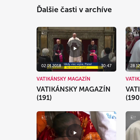
Ďalšie časti v archíve
02.01.2018
30:47
28.12
VATIKÁNSKY MAGAZÍN
VATI
VATIKÁNSKY MAGAZÍN
VAT
(191)
(190