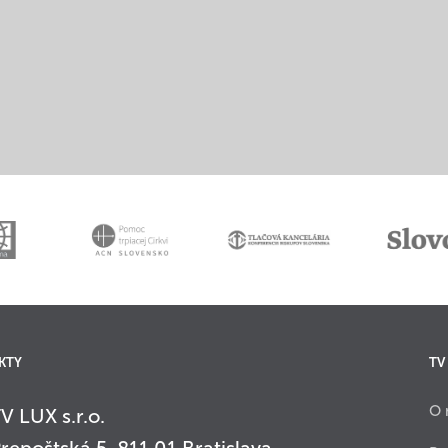
KTY
TV
O 
V LUX s.r.o.
repoštská 5, 811 01 Bratislava