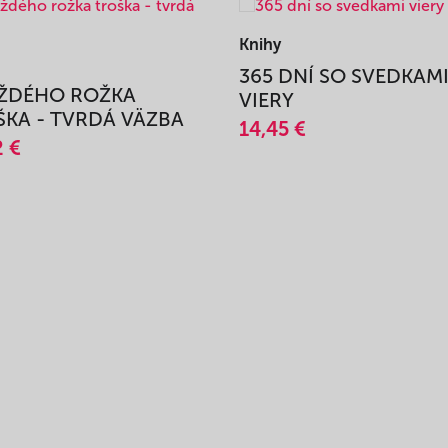
Knihy
365 DNÍ SO SVEDKAM
AŽDÉHO ROŽKA
VIERY
KA - TVRDÁ VÄZBA
14,45 €
2 €