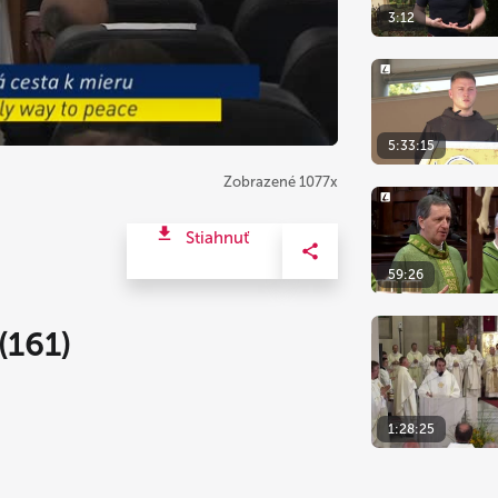
3:12
5:33:15
Zobrazené 1077x
Stiahnuť
59:26
161)
1:28:25