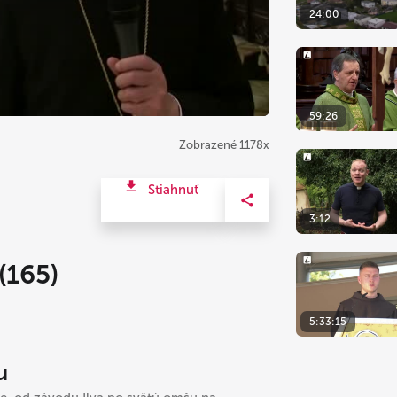
24:00
59:26
Zobrazené 1178x
Stiahnuť
3:12
165)
5:33:15
u