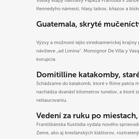
Všetky etapy návštevy Pápeža Františka v Janov
Kennedyho námestí, hlasy laikov, kňazov a bis
Guatemala, skryté mučeníc
Výzvy a možnosti tejto stredoamerickej krajiny p
návšteve „ad Limina”. Monsignor De Villa y Vasq
korupcia.
Domitilline katakomby, star
Schádzame do katakomb, ktoré v Ríme patria m
nachádza dvanásť kilometrov tunelov, a ktoré z
reštaurovaniu.
Vedení za ruku po miestach, 
Františkánska Kustódia vydala nového sprievodc
Zeme, ako aj kresťanských kláštorov, roztratený