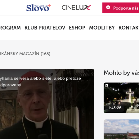
Podporte nás
ROGRAM
KLUB PRIATEĽOV
ESHOP
MODLITBY
KONTAK
IKÁNSKY MAGAZÍN (165)
Mohlo by vá
yhania servera alebo siete, alebo pretože
odporovaný.
1:45:26