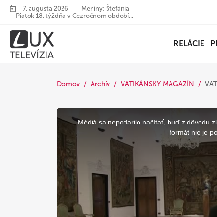
7. augusta 2026
Meniny: Štefánia
Piatok 18. týždňa v Cezročnom období...
RELÁCIE
P
Domov
Archív
VATIKÁNSKY MAGAZÍN
VAT
This
is
a
Médiá sa nepodarilo načítať, buď z dôvodu zl
modal
window.
formát nie je p