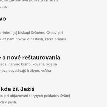
e, od závodu Ilva po svätú omšu na
kupov.
tvo
riniesli jej biskupi Svätému Otcovi pri
uez nám hovorí o nešťastí, ktoré prináša
é a nové reštaurovania
edzi najviac komplikované, kde sa
nova povstávajú k životu vďaka
kde žil Ježiš
u pri objavovaní skrytých pokladov Svätej
ch v púšti.