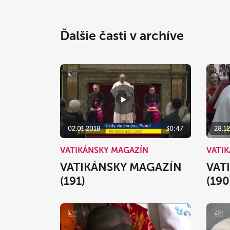
Ďalšie časti v archíve
02.01.2018
30:47
28.12
VATIKÁNSKY MAGAZÍN
VATI
VATIKÁNSKY MAGAZÍN
VAT
(191)
(190