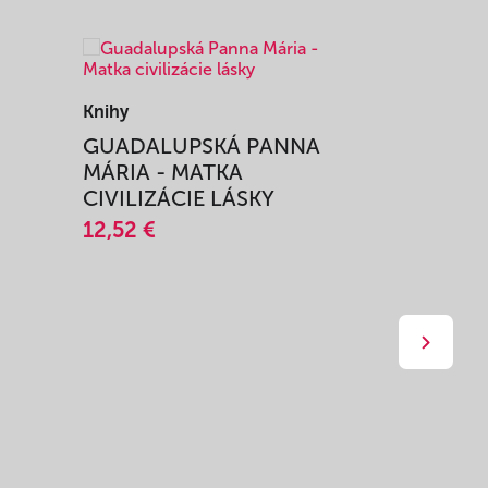
Knihy
Knihy
I
GUADALUPSKÁ PANNA
ZAŽIŤ M
MÁRIA - MATKA
SPRIEVO
CIVILIZÁCIE LÁSKY
12,51 €
12,52 €