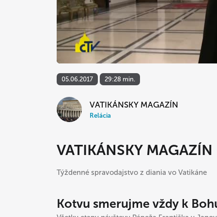
05.06.2017
29:28 min.
VATIKÁNSKY MAGAZÍN
Relácia
VATIKÁNSKY MAGAZÍN (
Týždenné spravodajstvo z diania vo Vatikáne
Kotvu smerujme vždy k Boh