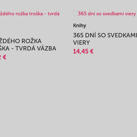
Knihy
365 DNÍ SO SVEDKAM
AŽDÉHO ROŽKA
VIERY
KA - TVRDÁ VÄZBA
14,45 €
2 €