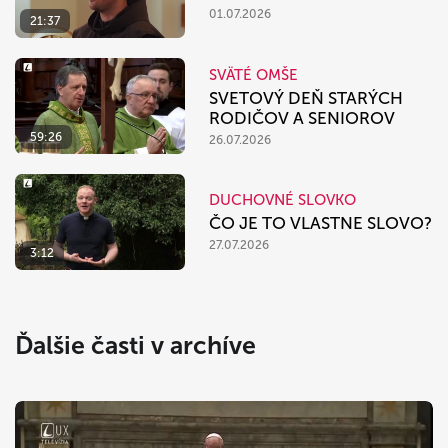
01.07.2026
21:37
SVÄTÉ OMŠE
SVETOVÝ DEŇ STARÝCH
RODIČOV A SENIOROV
59:26
26.07.2026
DUCHOVNÉ SLOVKO
ČO JE TO VLASTNE SLOVO?
27.07.2026
3:12
Ďalšie časti v archíve