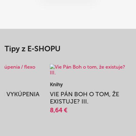
Tipy z E-SHOPU
Knihy
BEH VYKÚPENIA
VIE PÁN BOH O TOM, ŽE
A
EXISTUJE? III.
8,64 €