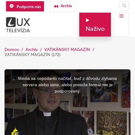
Archív
Podporte nás
Naživo
Domov
Archív
VATIKÁNSKY MAGAZÍN
VATIKÁNSKY MAGAZÍN (172)
This
is
a
Médiá sa nepodarilo načítať, buď z dôvodu zlyhania
modal
window.
servera alebo siete, alebo pretože formát nie je
podporovaný.