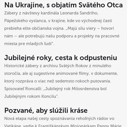
Na Ukrajine, s objatím Svätého Otca
Zábery z návštevy kardinála Leonarda Sandriho,
Pápežského vyslanca, v krajine, kde vo východnej časti
prebieha ešte občianska vojna. „Majú silu viery – hovorí
nám – ale potrebujú našu podporu a projekty na pracovné
miesta pre mladých ľudí“.
Jubilejné roky, cesta k odpusteniu
Historické zábery z archívu Svätých Rokov z minulého
storočia, ale aj sugestívne animované filmy, v dokumente,
ktorý rozpráva o viac než sedemsto rokoch putovania.
Spisovateľ Roncalli: „Jubilejný rok Milosrdenstva bol
Jubilejným rokom Koncilu“.
Pozvané, aby slúžili kráse
Nová etapa našej cesty spoznávania rehoľných rádov vo
Vatikáne, vedie k Františkánskym Misionárkam Panny Márie,