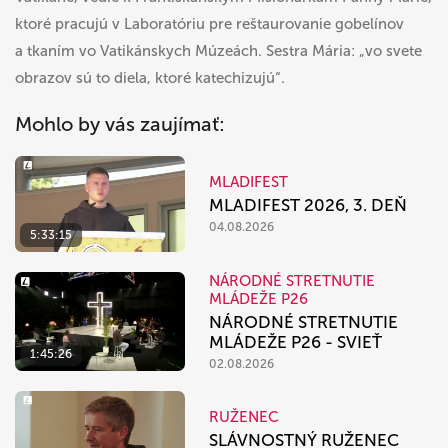
ktoré pracujú v Laboratóriu pre reštaurovanie gobelínov
a tkaním vo Vatikánskych Múzeách. Sestra Mária: „vo svete
obrazov sú to diela, ktoré katechizujú“.
Mohlo by vás zaujímať:
MLADIFEST
MLADIFEST 2026, 3. DEŇ
04.08.2026
5:33:15
NÁRODNÉ STRETNUTIE
MLÁDEŽE P26
NÁRODNÉ STRETNUTIE
MLÁDEŽE P26 - SVIEŤ
1:45:26
02.08.2026
RUŽENEC
SLÁVNOSTNÝ RUŽENEC