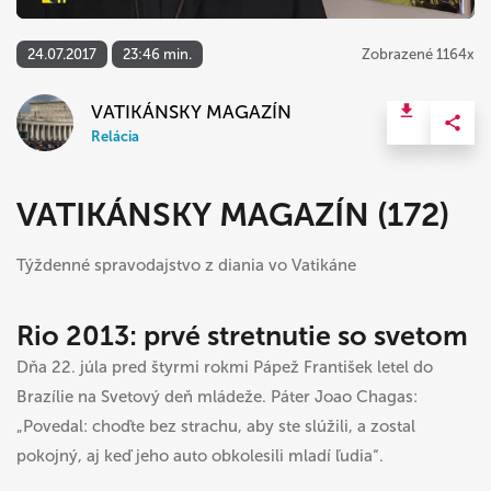
24.07.2017
23:46 min.
Zobrazené 1164x
VATIKÁNSKY MAGAZÍN
Relácia
VATIKÁNSKY MAGAZÍN (172)
Týždenné spravodajstvo z diania vo Vatikáne
Rio 2013: prvé stretnutie so svetom
Dňa 22. júla pred štyrmi rokmi Pápež František letel do
Brazílie na Svetový deň mládeže. Páter Joao Chagas:
„Povedal: choďte bez strachu, aby ste slúžili, a zostal
pokojný, aj keď jeho auto obkolesili mladí ľudia“.