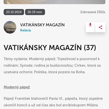
20.10.2014
26:19 min.
Zobrazené 3352x
VATIKÁNSKY MAGAZÍN
Relácia
VATIKÁNSKY MAGAZÍN (37)
Témy vydania: Moderný pápež; Trpezlivosť a pozornosť k
rodinám; Synoda: rodina je budúcnosťou; Cirkev, ktorá sa
uzatvára ochorie; Politika, ktorá pozerá na Boha.
Moderný pápež
Pápež František blahorečil Pavla VI., pápeža, ktorý úspešne
ukončil koncil a už od čias ako bol arcibiskupom Milána