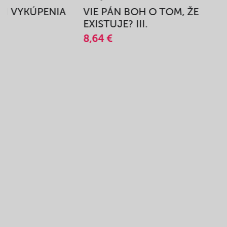
BEH VYKÚPENIA
VIE PÁN BOH O TOM, ŽE
A
EXISTUJE? III.
8,64 €