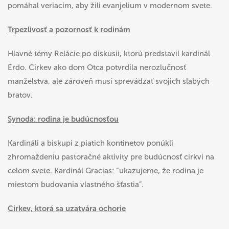
pomáhal veriacim, aby žili evanjelium v modernom svete.
Trpezlivosť a pozornosť k rodinám
Hlavné témy Relácie po diskusii, ktorú predstavil kardinál
Erdo. Cirkev ako dom Otca potvrdila nerozlučnosť
manželstva, ale zároveň musí sprevádzať svojich slabých
bratov.
Synoda: rodina je budúcnosťou
Kardináli a biskupi z piatich kontinetov ponúkli
zhromaždeniu pastoračné aktivity pre budúcnosť cirkvi na
celom svete. Kardinál Gracias: “ukazujeme, že rodina je
miestom budovania vlastného šťastia”.
Cirkev, ktorá sa uzatvára ochorie