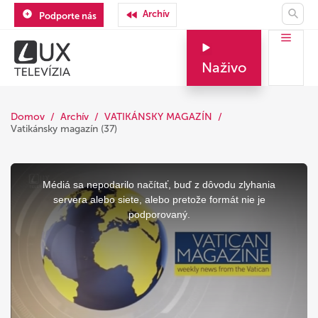
Archív
Podporte nás
Naživo
Domov
Archív
VATIKÁNSKY MAGAZÍN
Vatikánsky magazín (37)
This
is
a
Médiá sa nepodarilo načítať, buď z dôvodu zlyhania
modal
window.
servera alebo siete, alebo pretože formát nie je
podporovaný.