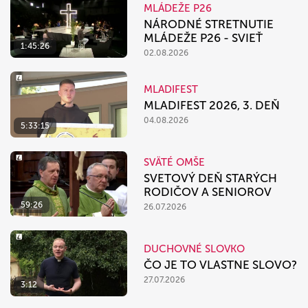
MLÁDEŽE P26
NÁRODNÉ STRETNUTIE
MLÁDEŽE P26 - SVIEŤ
1:45:26
02.08.2026
MLADIFEST
MLADIFEST 2026, 3. DEŇ
04.08.2026
5:33:15
SVÄTÉ OMŠE
SVETOVÝ DEŇ STARÝCH
RODIČOV A SENIOROV
59:26
26.07.2026
DUCHOVNÉ SLOVKO
ČO JE TO VLASTNE SLOVO?
27.07.2026
3:12