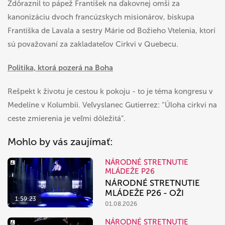
Zdôraznil to pápež František na ďakovnej omši za
kanonizáciu dvoch francúzskych misionárov, biskupa
Františka de Lavala a sestry Márie od Božieho Vtelenia, ktorí
sú považovaní za zakladateľov Cirkvi v Quebecu.
Politika, ktorá pozerá na Boha
Rešpekt k životu je cestou k pokoju - to je téma kongresu v
Medelíne v Kolumbii. Veľvyslanec Gutierrez: “Úloha cirkvi na
ceste zmierenia je veľmi dôležitá”.
Mohlo by vás zaujímať:
NÁRODNÉ STRETNUTIE
MLÁDEŽE P26
NÁRODNÉ STRETNUTIE
MLÁDEŽE P26 - OŽI
1:59:23
01.08.2026
NÁRODNÉ STRETNUTIE