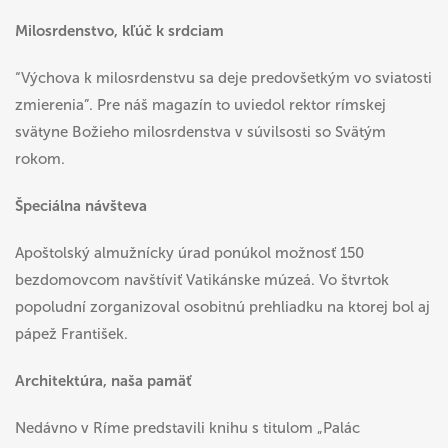
Milosrdenstvo, kľúč k srdciam
“Výchova k milosrdenstvu sa deje predovšetkým vo sviatosti
zmierenia”. Pre náš magazín to uviedol rektor rímskej
svätyne Božieho milosrdenstva v súvilsosti so Svätým
rokom.
Špeciálna návšteva
Apoštolský almužnícky úrad ponúkol možnosť 150
bezdomovcom navštíviť Vatikánske múzeá. Vo štvrtok
popoludní zorganizoval osobitnú prehliadku na ktorej bol aj
pápež František.
Architektúra, naša pamäť
Nedávno v Ríme predstavili knihu s titulom „Palác