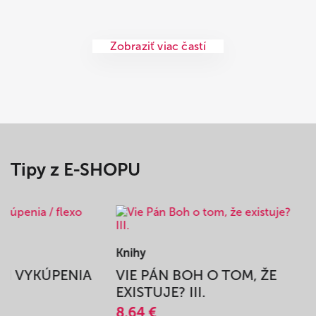
Zobraziť viac častí
Tipy z E-SHOPU
Knihy
BEH VYKÚPENIA
VIE PÁN BOH O TOM, ŽE
A
EXISTUJE? III.
8,64 €