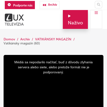
Archív
Podporte nás
Naživo
Domov
Archív
VATIKÁNSKY MAGAZÍN
Vatikánsky magazín (60)
This
is
a
Médiá sa nepodarilo načítať, buď z dôvodu zlyhania
modal
window.
servera alebo siete, alebo pretože formát nie je
podporovaný.