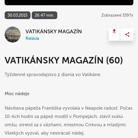
30.03.2015
26:47 min.
Zobrazené 3397x
VATIKÁNSKY MAGAZÍN
Relácia
VATIKÁNSKY MAGAZÍN (60)
Týždenné spravodajstvo z diania vo Vatikáne.
Moc nádeje
Návšteva pápeža Františka vyvolala v Neapole radosť. Počas
10-tich hodín sa pápež modlil v Pompejách, slávil svätú
omšu, stretol sa s väzňami, miestnou Cirkvou a mladými.
Všetkých vyzval, aby nestrácali nádej.