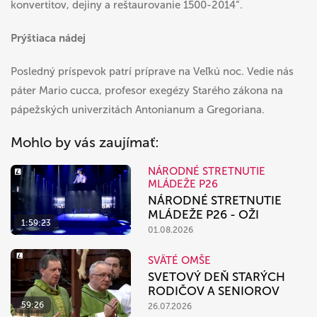
konvertitov, dejiny a reštaurovanie 1500-2014“.
Prýštiaca nádej
Posledný príspevok patrí príprave na Veľkú noc. Vedie nás
páter Mario cucca, profesor exegézy Starého zákona na
pápežských univerzitách Antonianum a Gregoriana.
Mohlo by vás zaujímať:
NÁRODNÉ STRETNUTIE
MLÁDEŽE P26
NÁRODNÉ STRETNUTIE
MLÁDEŽE P26 - OŽI
1:59:23
01.08.2026
SVÄTÉ OMŠE
SVETOVÝ DEŇ STARÝCH
RODIČOV A SENIOROV
59:26
26.07.2026