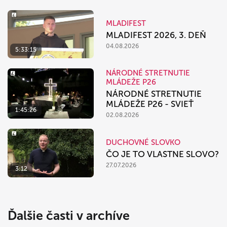
MLADIFEST
MLADIFEST 2026, 3. DEŇ
04.08.2026
5:33:15
NÁRODNÉ STRETNUTIE
MLÁDEŽE P26
NÁRODNÉ STRETNUTIE
MLÁDEŽE P26 - SVIEŤ
1:45:26
02.08.2026
DUCHOVNÉ SLOVKO
ČO JE TO VLASTNE SLOVO?
27.07.2026
3:12
Ďalšie časti v archíve