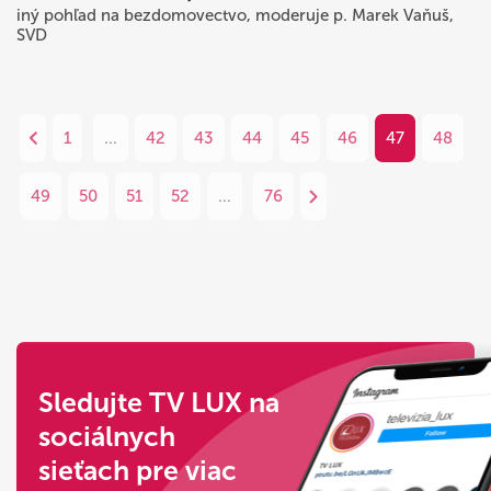
iný pohľad na bezdomovectvo, moderuje p. Marek Vaňuš,
SVD
1
...
42
43
44
45
46
47
48
49
50
51
52
...
76
Sledujte TV LUX na
sociálnych
sieťach pre viac