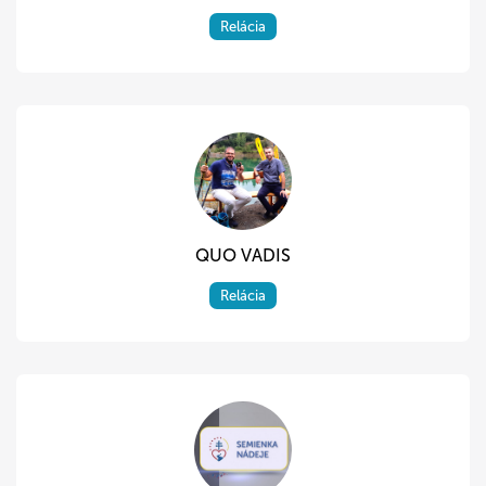
Relácia
QUO VADIS
Relácia