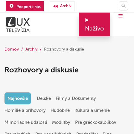
Archív
Podporte nás
Naživo
Domov
Archív
Rozhovory a diskusie
Rozhovory a diskusie
Najnovšie
Detské
Filmy a Dokumenty
Homílie a príhovory
Hudobné
Kultúra a umenie
Mimoriadne udalosti
Modlitby
Pre gréckokatolíkov