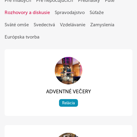
Pre mladých
Pre nepočujúcich
Prednášky
Púte
Rozhovory a diskusie
Spravodajstvo
Súťaže
Sväté omše
Svedectvá
Vzdelávanie
Zamyslenia
Európska tvorba
ADVENTNÉ VEČERY
Relácia