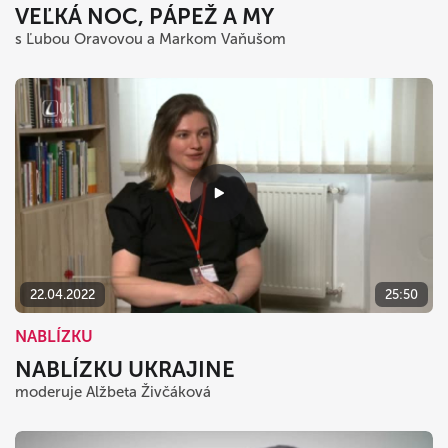
VEĽKÁ NOC, PÁPEŽ A MY
s Ľubou Oravovou a Markom Vaňušom
22.04.2022
25:50
NABLÍZKU
NABLÍZKU UKRAJINE
moderuje Alžbeta Živčáková