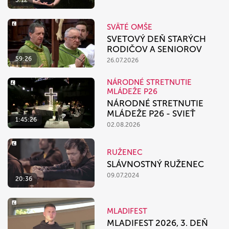
SVÄTÉ OMŠE
SVETOVÝ DEŇ STARÝCH
RODIČOV A SENIOROV
59:26
26.07.2026
NÁRODNÉ STRETNUTIE
MLÁDEŽE P26
NÁRODNÉ STRETNUTIE
MLÁDEŽE P26 - SVIEŤ
1:45:26
02.08.2026
RUŽENEC
SLÁVNOSTNÝ RUŽENEC
09.07.2024
20:36
MLADIFEST
MLADIFEST 2026, 3. DEŇ