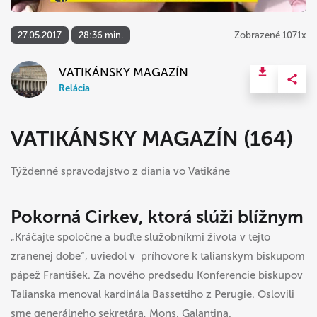
27.05.2017
28:36 min.
Zobrazené 1071x
VATIKÁNSKY MAGAZÍN
Relácia
VATIKÁNSKY MAGAZÍN (164)
Týždenné spravodajstvo z diania vo Vatikáne
Pokorná Cirkev, ktorá slúži blížnym
„Kráčajte spoločne a buďte služobníkmi života v tejto
zranenej dobe“, uviedol v príhovore k talianskym biskupom
pápež František. Za nového predsedu Konferencie biskupov
Talianska menoval kardinála Bassettiho z Perugie. Oslovili
sme generálneho sekretára, Mons. Galantina.