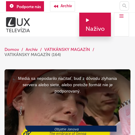
Archív
Podporte nás
Naživo
Domov
Archív
VATIKÁNSKY MAGAZÍN
VATIKÁNSKY MAGAZÍN (164)
This
is
a
Médiá sa nepodarilo načítať, buď z dôvodu zlyhania
modal
window.
servera alebo siete, alebo pretože formát nie je
podporovaný.