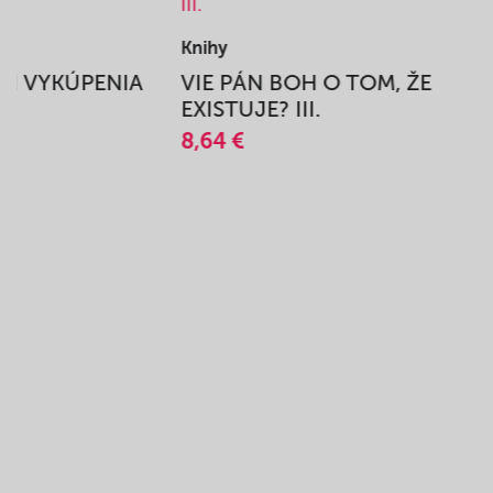
Knihy
BEH VYKÚPENIA
VIE PÁN BOH O TOM, ŽE
A
EXISTUJE? III.
8,64 €