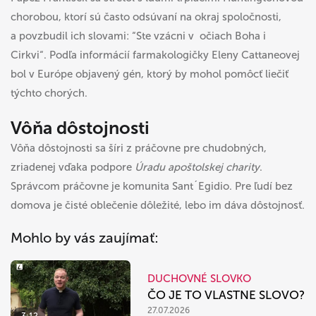
chorobou, ktorí sú často odsúvaní na okraj spoločnosti,
a povzbudil ich slovami: “Ste vzácni v očiach Boha i
Cirkvi“. Podľa informácií farmakologičky Eleny Cattaneovej
bol v Európe objavený gén, ktorý by mohol pomôcť liečiť
týchto chorých.
Vôňa dôstojnosti
Vôňa dôstojnosti sa šíri z práčovne pre chudobných,
zriadenej vďaka podpore
Úradu apoštolskej charity
.
Správcom práčovne je komunita Sant´Egidio. Pre ľudí bez
domova je čisté oblečenie dôležité, lebo im dáva dôstojnosť.
Mohlo by vás zaujímať:
DUCHOVNÉ SLOVKO
ČO JE TO VLASTNE SLOVO?
27.07.2026
3:12