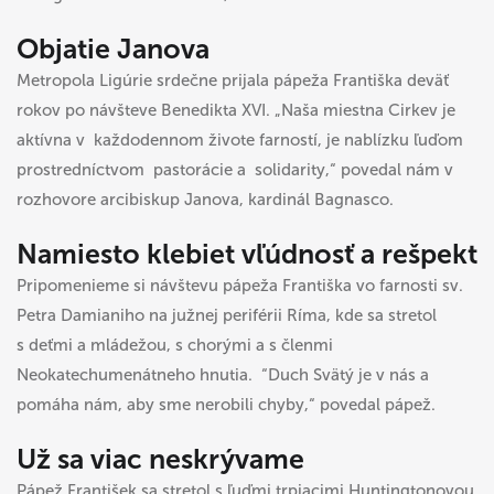
Objatie Janova
Metropola Ligúrie srdečne prijala pápeža Františka deväť
rokov po návšteve Benedikta XVI. „Naša miestna Cirkev je
aktívna v každodennom živote farností, je nablízku ľuďom
prostredníctvom pastorácie a solidarity,“ povedal nám v
rozhovore arcibiskup Janova, kardinál Bagnasco.
Namiesto klebiet vľúdnosť a rešpekt
Pripomenieme si návštevu pápeža Františka vo farnosti sv.
Petra Damianiho na južnej periférii Ríma, kde sa stretol
s deťmi a mládežou, s chorými a s členmi
Neokatechumenátneho hnutia. “Duch Svätý je v nás a
pomáha nám, aby sme nerobili chyby,“ povedal pápež.
Už sa viac neskrývame
Pápež František sa stretol s ľuďmi trpiacimi Huntingtonovou