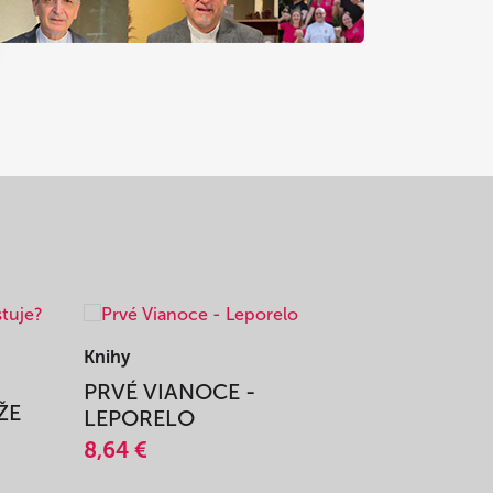
Knihy
Knihy
PRVÉ VIANOCE -
TAJOMS
ŽE
LEPORELO
14,45 €
8,64 €