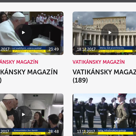
Po
Ut
St
Št
Pi
S
27
28
29
30
31
3
4
5
6
7
10
11
12
13
14
.2017
23:49
18.12.2017
17
18
19
20
21
KÁNSKY MAGAZÍN
VATIKÁNSKY MAGAZÍN
24
25
26
27
28
IKÁNSKY MAGAZÍN
VATIKÁNSKY MAGA
31
1
2
3
4
)
(189)
dnes
vymazať
.2017
28:48
13.11.2017