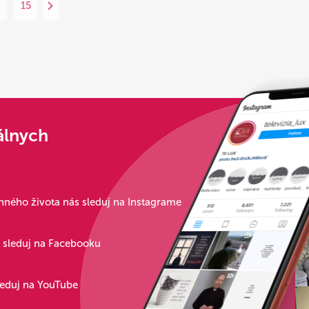
15
álnych
ného života nás sleduj na Instagrame
s sleduj na Facebooku
leduj na YouTube