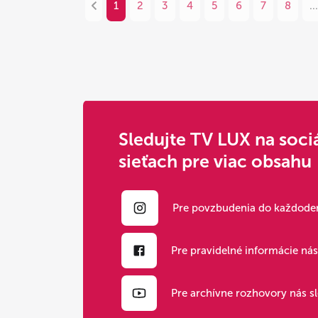
1
2
3
4
5
6
7
8
...
Sledujte TV LUX na soci
sieťach pre viac obsahu
Pre povzbudenia do každoden
Pre pravidelné informácie ná
Pre archívne rozhovory nás s