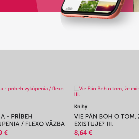
Knihy
IA - PRÍBEH
VIE PÁN BOH O TOM, 
PENIA / FLEXO VÄZBA
EXISTUJE? III.
9 €
8,64 €