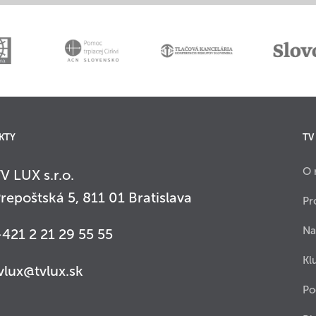
KTY
TV
O 
V LUX s.r.o.
repoštská 5, 811 01 Bratislava
Pr
Na
421 2 21 29 55 55
Kl
vlux@tvlux.sk
Po