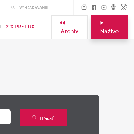
Hľadať
T
2 % PRE LUX
Archív
Naživo
Hľadať