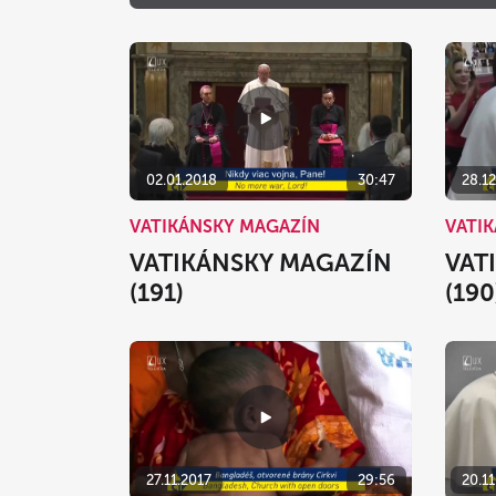
02.01.2018
30:47
28.12
VATIKÁNSKY MAGAZÍN
VATI
VATIKÁNSKY MAGAZÍN
VAT
(191)
(190
27.11.2017
29:56
20.11