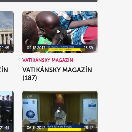
o
Ne
1
2
8
9
15
16
22:45
04.12.2017
23:39
22
23
VATIKÁNSKY MAGAZÍN
29
30
ZÍN
VATIKÁNSKY MAGAZÍN
5
6
(187)
zavrieť
21:41
06.11.2017
28:17